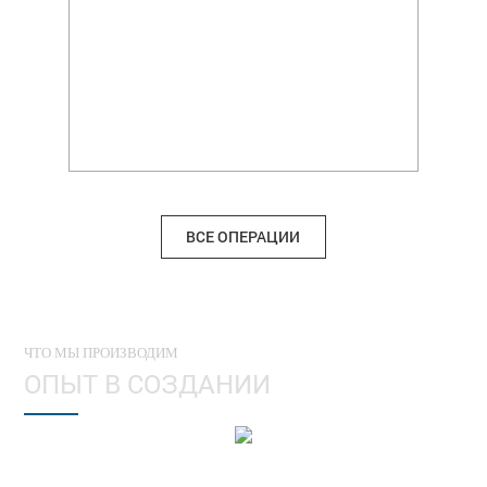
ВСЕ ОПЕРАЦИИ
ЧТО МЫ ПРОИЗВОДИМ
ОПЫТ В СОЗДАНИИ
Автоматизированных систем управления
технологическими процессами для газовой и нефтедобывающей