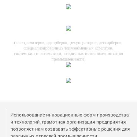
промышленности
Спецтехнологического и нестандартного
оборудования для предприятий пищевой
промышленности
СИСТЕМ ЖИЗНЕОБЕСПЕЧЕНИЯ
(электролизеров, адсорберов, рекуператоров, дессорберов,
специализированных теплообменных агрегатов,
систем кип и автоматики, вторичных источников питания
промышленности)
Оборудования в сфере эффективного
энергопотребления тепло и электроснабжения
Инновационных металлообрабатывающих инструментов
и узко-профильных станков
Использование инновационных форм производства
и технологий, грамотная организация предприятия
позволяет нам создавать эффективные решения для
различных отраслей промышленности